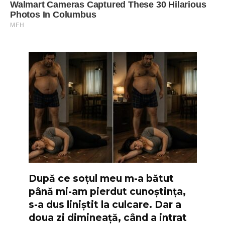
După ce soțul meu m-a bătut
până mi-am pierdut cunoștința,
s-a dus liniștit la culcare. Dar a
doua zi dimineață, când a intrat