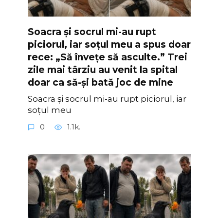
Soacra și socrul mi-au rupt
piciorul, iar soțul meu a spus doar
rece: „Să învețe să asculte.” Trei
zile mai târziu au venit la spital
doar ca să-și bată joc de mine
Soacra și socrul mi-au rupt piciorul, iar
soțul meu
0
1.1k.