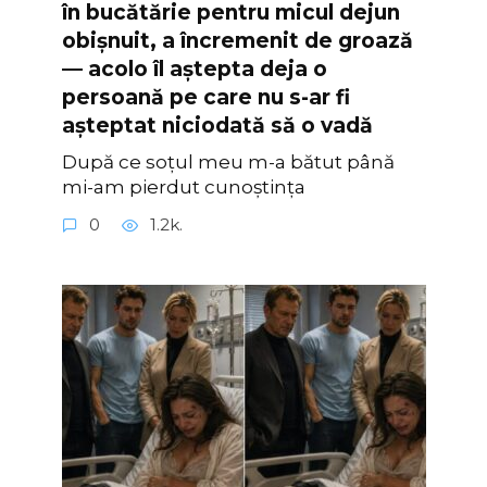
în bucătărie pentru micul dejun
obișnuit, a încremenit de groază
— acolo îl aștepta deja o
persoană pe care nu s-ar fi
așteptat niciodată să o vadă
După ce soțul meu m-a bătut până
mi-am pierdut cunoștința
0
1.2k.