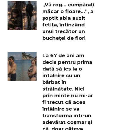
„Vă rog… cumpărați
măcar o floare…”, a
șoptit abia auzit
fetița, întinzând
unui trecător un
buchețel de flori
La 67 de ani am
decis pentru prima
dată să ies la o
întâlnire cu un
bărbat în
străinătate. Nici
prin minte nu mi-ar
fi trecut că acea
întâlnire se va
transforma într-un
adevărat coșmar și
că, doar câteva