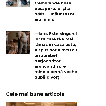
tremurânde husa
pașaportului și a
pălit — înăuntru nu
era nimic
—Ia-o. Este singurul
lucru care ți-a mai
rămas în casa asta,
a spus soțul meu cu
un zâmbet
batjocoritor,
aruncând spre
mine o pernă veche
după divorț
Cele mai bune articole