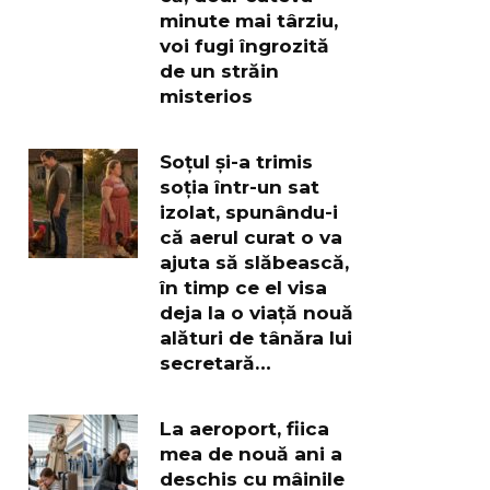
minute mai târziu,
voi fugi îngrozită
de un străin
misterios
Soțul și-a trimis
soția într-un sat
izolat, spunându-i
că aerul curat o va
ajuta să slăbească,
în timp ce el visa
deja la o viață nouă
alături de tânăra lui
secretară…
La aeroport, fiica
mea de nouă ani a
deschis cu mâinile