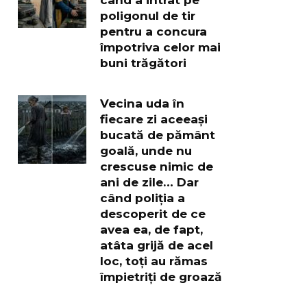
poligonul de tir
pentru a concura
împotriva celor mai
buni trăgători
Vecina uda în
fiecare zi aceeași
bucată de pământ
goală, unde nu
crescuse nimic de
ani de zile… Dar
când poliția a
descoperit de ce
avea ea, de fapt,
atâta grijă de acel
loc, toți au rămas
împietriți de groază