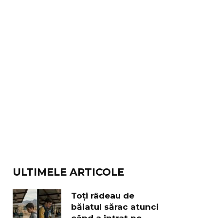
ULTIMELE ARTICOLE
Toți râdeau de
băiatul sărac atunci
când a intrat pe