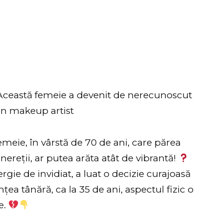
Această femeie a devenit de nerecunoscut
un makeup artist
emeie, în vârstă de 70 de ani, care părea
inereții, ar putea arăta atât de vibrantă!
ie de invidiat, a luat o decizie curajoasă
mțea tânără, ca la 35 de ani, aspectul fizic o
ne.