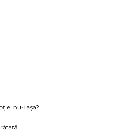
oție, nu-i așa?
arătată.