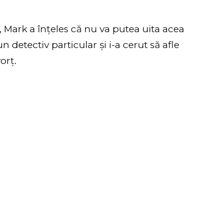
 Mark a înțeles că nu va putea uita acea
un detectiv particular și i-a cerut să afle
orț.