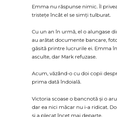
Emma nu răspunse nimic. Îl privea d
tristețe încât el se simți tulburat.
Cu un an în urmă, el o alungase din
au arătat documente bancare, fotogr
găsită printre lucrurile ei. Emma înc
asculte, dar Mark refuzase.
Acum, văzând-o cu doi copii despre
prima dată îndoială.
Victoria scoase o bancnotă și o a
dar ea nici măcar nu i-a ridicat. Do
și a plecat încet mai departe.