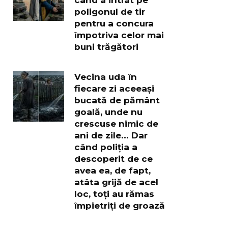
poligonul de tir
pentru a concura
împotriva celor mai
buni trăgători
Vecina uda în
fiecare zi aceeași
bucată de pământ
goală, unde nu
crescuse nimic de
ani de zile… Dar
când poliția a
descoperit de ce
avea ea, de fapt,
atâta grijă de acel
loc, toți au rămas
împietriți de groază