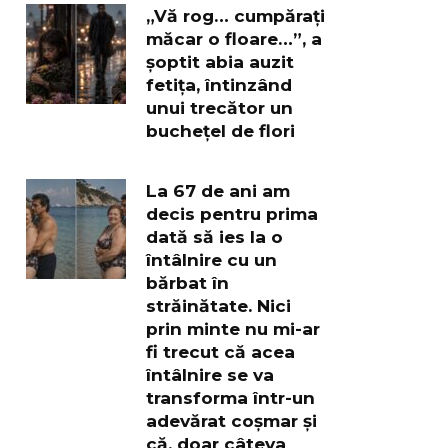
„Vă rog… cumpărați
măcar o floare…”, a
șoptit abia auzit
fetița, întinzând
unui trecător un
buchețel de flori
La 67 de ani am
decis pentru prima
dată să ies la o
întâlnire cu un
bărbat în
străinătate. Nici
prin minte nu mi-ar
fi trecut că acea
întâlnire se va
transforma într-un
adevărat coșmar și
că, doar câteva