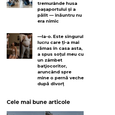
tremurânde husa
pașaportului și a
pălit — înăuntru nu
era nimic
—Ia-o. Este singurul
lucru care ți-a mai
rămas în casa asta,
a spus soțul meu cu
un zâmbet
batjocoritor,
aruncând spre
mine o pernă veche
după divorț
Cele mai bune articole