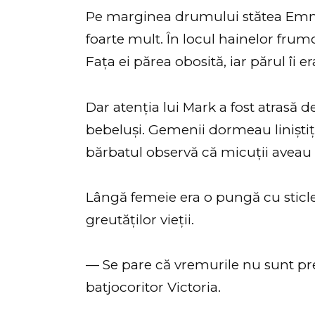
Pe marginea drumului stătea Emma,
foarte mult. În locul hainelor frum
Fața ei părea obosită, iar părul îi e
Dar atenția lui Mark a fost atrasă 
bebeluși. Gemenii dormeau liniștiți, 
bărbatul observă că micuții aveau a
Lângă femeie era o pungă cu sticle 
greutăților vieții.
— Se pare că vremurile nu sunt p
batjocoritor Victoria.