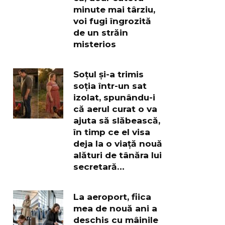
minute mai târziu,
voi fugi îngrozită
de un străin
misterios
Soțul și-a trimis
soția într-un sat
izolat, spunându-i
că aerul curat o va
ajuta să slăbească,
în timp ce el visa
deja la o viață nouă
alături de tânăra lui
secretară…
La aeroport, fiica
mea de nouă ani a
deschis cu mâinile