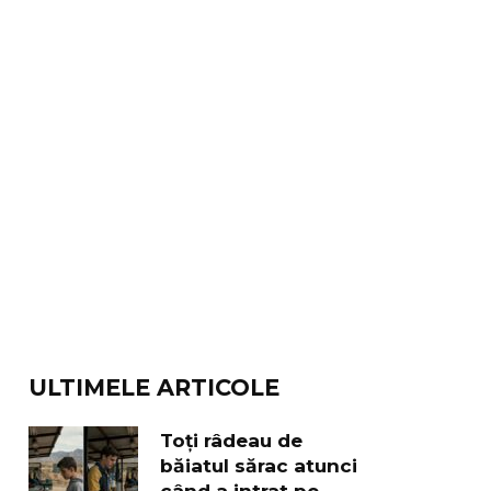
ULTIMELE ARTICOLE
Toți râdeau de
băiatul sărac atunci
când a intrat pe