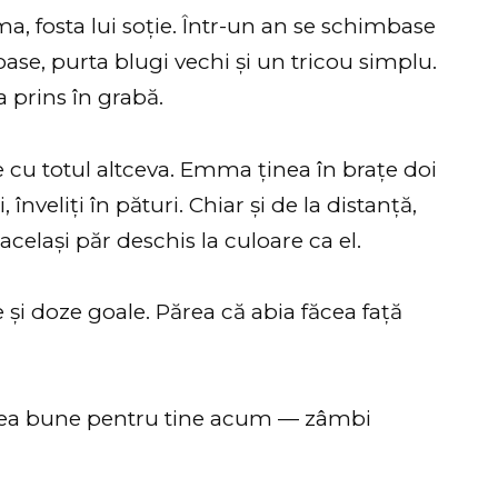
 fosta lui soție. Într-un an se schimbase
oase, purta blugi vechi și un tricou simplu.
ra prins în grabă.
de cu totul altceva. Emma ținea în brațe doi
înveliți în pături. Chiar și de la distanță,
celași păr deschis la culoare ca el.
și doze goale. Părea că abia făcea față
rea bune pentru tine acum — zâmbi