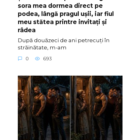
sora mea dormea direct pe
podea, lângă pragul ușii, iar fiul
meu stătea printre invitați și
râdea
După douăzeci de ani petrecuți în
străinătate, m-am
0
693