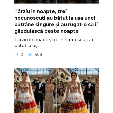
Târziu în noapte, trei
necunoscuți au bătut la ușa unei
bătrâne singure și au rugat-o să îi
găzduiască peste noapte
Târziu în noapte, trei necunoscuți au
bătut la ușa
0
508