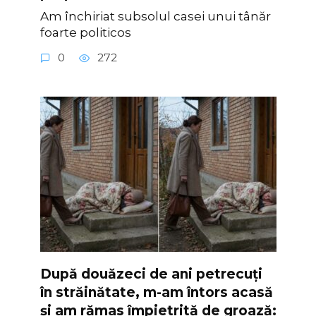
Am închiriat subsolul casei unui tânăr
foarte politicos
0
272
După douăzeci de ani petrecuți
în străinătate, m-am întors acasă
și am rămas împietrită de groază: