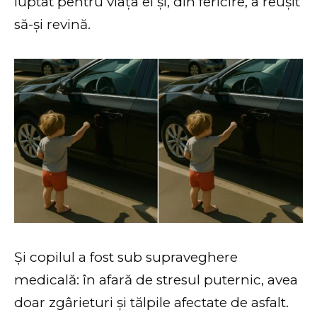
luptat pentru viața ei și, din fericire, a reușit
să-și revină.
Și copilul a fost sub supraveghere
medicală: în afară de stresul puternic, avea
doar zgârieturi și tălpile afectate de asfalt.