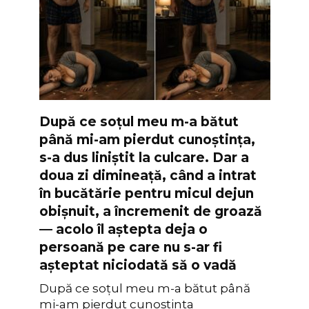
După ce soțul meu m-a bătut
până mi-am pierdut cunoștința,
s-a dus liniștit la culcare. Dar a
doua zi dimineață, când a intrat
în bucătărie pentru micul dejun
obișnuit, a încremenit de groază
— acolo îl aștepta deja o
persoană pe care nu s-ar fi
așteptat niciodată să o vadă
După ce soțul meu m-a bătut până
mi-am pierdut cunoștința