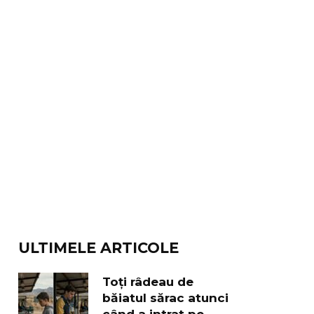
ULTIMELE ARTICOLE
Toți râdeau de
băiatul sărac atunci
când a intrat pe