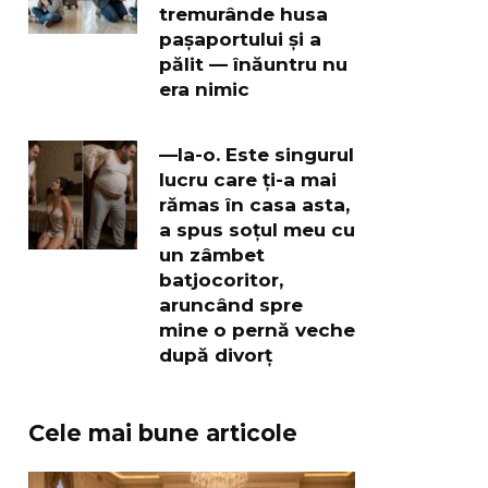
tremurânde husa
pașaportului și a
pălit — înăuntru nu
era nimic
—Ia-o. Este singurul
lucru care ți-a mai
rămas în casa asta,
a spus soțul meu cu
un zâmbet
batjocoritor,
aruncând spre
mine o pernă veche
după divorț
Cele mai bune articole