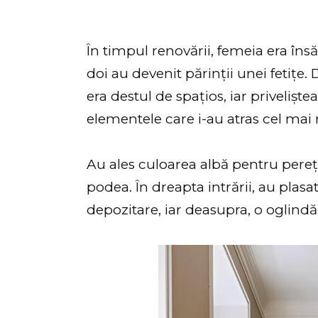
În timpul renovării, femeia era însă
doi au devenit părinții unei fetiț
era destul de spațios, iar priveliște
elementele care i-au atras cel mai 
Au ales culoarea albă pentru pere
podea. În dreapta intrării, au plas
depozitare, iar deasupra, o oglin