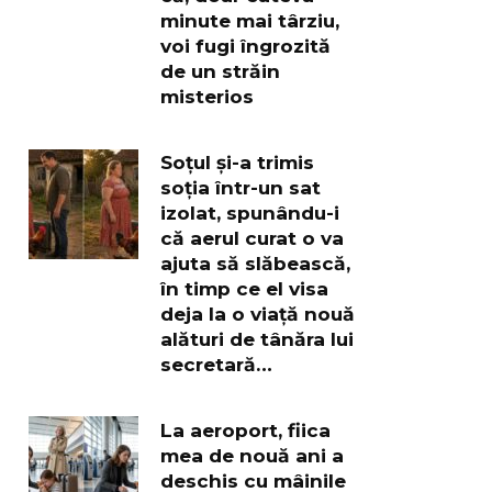
minute mai târziu,
voi fugi îngrozită
de un străin
misterios
Soțul și-a trimis
soția într-un sat
izolat, spunându-i
că aerul curat o va
ajuta să slăbească,
în timp ce el visa
deja la o viață nouă
alături de tânăra lui
secretară…
La aeroport, fiica
mea de nouă ani a
deschis cu mâinile