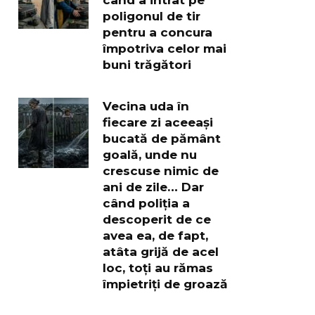
poligonul de tir
pentru a concura
împotriva celor mai
buni trăgători
Vecina uda în
fiecare zi aceeași
bucată de pământ
goală, unde nu
crescuse nimic de
ani de zile… Dar
când poliția a
descoperit de ce
avea ea, de fapt,
atâta grijă de acel
loc, toți au rămas
împietriți de groază