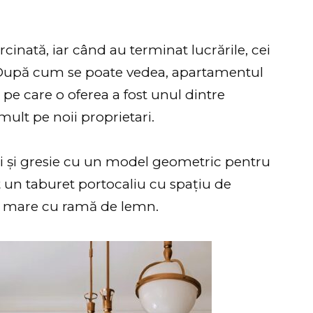
rcinată, iar când au terminat lucrările, cei
e. După cum se poate vedea, apartamentul
a pe care o oferea a fost unul dintre
mult pe noii proprietari.
ți și gresie cu un model geometric pentru
at un taburet portocaliu cu spațiu de
dă mare cu ramă de lemn.