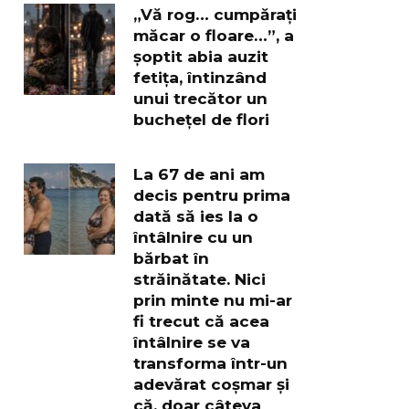
„Vă rog… cumpărați
măcar o floare…”, a
șoptit abia auzit
fetița, întinzând
unui trecător un
buchețel de flori
La 67 de ani am
decis pentru prima
dată să ies la o
întâlnire cu un
bărbat în
străinătate. Nici
prin minte nu mi-ar
fi trecut că acea
întâlnire se va
transforma într-un
adevărat coșmar și
că, doar câteva