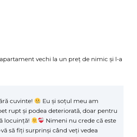
partament vechi la un preț de nimic și l-a
 fără cuvinte!
Eu și soțul meu am
t rupt și podea deteriorată, doar pentru
ă locuință!
Nimeni nu crede că este
vă să fiți surprinși când veți vedea