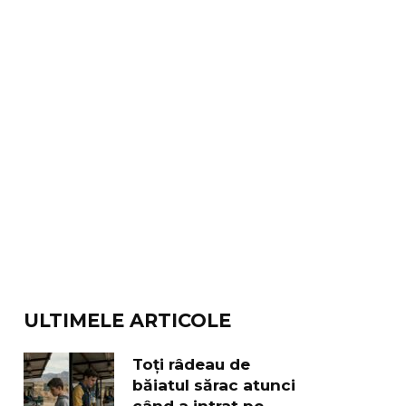
ULTIMELE ARTICOLE
Toți râdeau de
băiatul sărac atunci
când a intrat pe