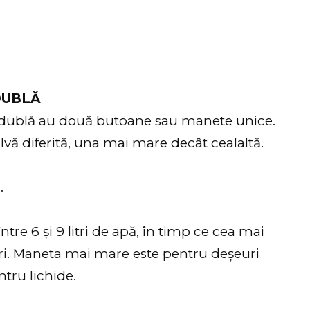
DUBLĂ
 dublă au două butoane sau manete unice.
lvă diferită, una mai mare decât cealaltă.
.
re 6 și 9 litri de apă, în timp ce cea mai
litri. Maneta mai mare este pentru deșeuri
ntru lichide.