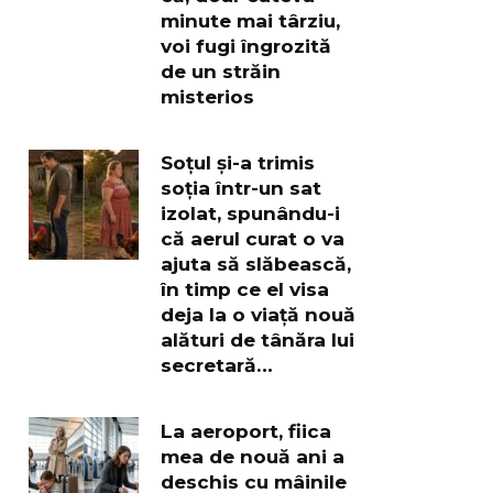
minute mai târziu,
voi fugi îngrozită
de un străin
misterios
Soțul și-a trimis
soția într-un sat
izolat, spunându-i
că aerul curat o va
ajuta să slăbească,
în timp ce el visa
deja la o viață nouă
alături de tânăra lui
secretară…
La aeroport, fiica
mea de nouă ani a
deschis cu mâinile