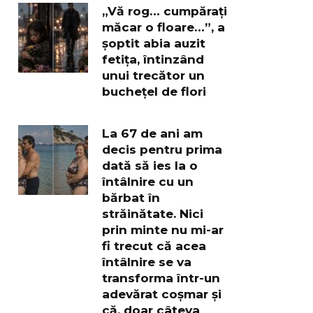
„Vă rog… cumpărați
măcar o floare…”, a
șoptit abia auzit
fetița, întinzând
unui trecător un
buchețel de flori
La 67 de ani am
decis pentru prima
dată să ies la o
întâlnire cu un
bărbat în
străinătate. Nici
prin minte nu mi-ar
fi trecut că acea
întâlnire se va
transforma într-un
adevărat coșmar și
că, doar câteva