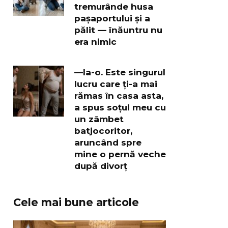
tremurânde husa
pașaportului și a
pălit — înăuntru nu
era nimic
—Ia-o. Este singurul
lucru care ți-a mai
rămas în casa asta,
a spus soțul meu cu
un zâmbet
batjocoritor,
aruncând spre
mine o pernă veche
după divorț
Cele mai bune articole