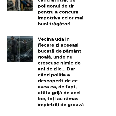
poligonul de tir
pentru a concura
împotriva celor mai
buni trăgători
Vecina uda în
fiecare zi aceeași
bucată de pământ
goală, unde nu
crescuse nimic de
ani de zile… Dar
când poliția a
descoperit de ce
avea ea, de fapt,
atâta grijă de acel
loc, toți au rămas
împietriți de groază