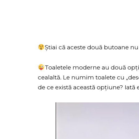
Știai că aceste două butoane nu
Toaletele moderne au două opți
cealaltă. Le numim toalete cu „desc
de ce există această opțiune? Iată e