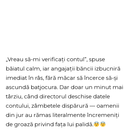
„Vreau să-mi verificați contul”, spuse
băiatul calm, iar angajații băncii izbucniră
imediat în râs, fără măcar să încerce să-și
ascundă batjocura. Dar doar un minut mai
târziu, când directorul deschise datele
contului, zâmbetele dispărură — oamenii
din jur au rămas literalmente încremeniți
de groază privind fața lui palidă.