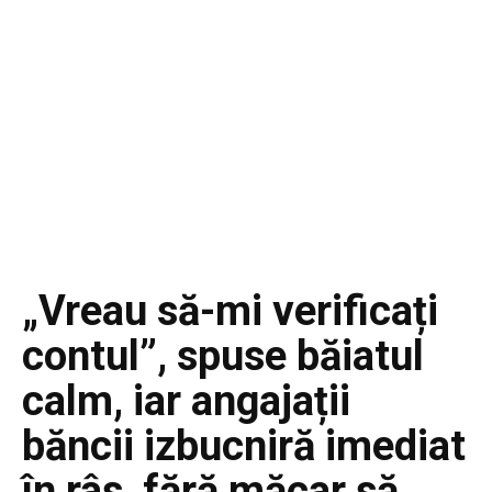
„Vreau să-mi verificați
contul”, spuse băiatul
calm, iar angajații
băncii izbucniră imediat
în râs, fără măcar să