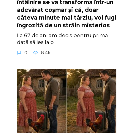
întâlnire se va transforma într-un
adevărat coșmar și că, doar
câteva minute mai târziu, voi fugi
îngrozită de un străin misterios
La 67 de ani am decis pentru prima
dată să ies la o
0
8.4k.