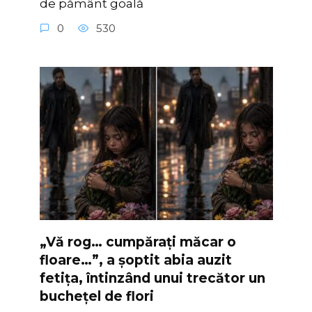
de pământ goală
0
530
„Vă rog… cumpărați măcar o
floare…”, a șoptit abia auzit
fetița, întinzând unui trecător un
buchețel de flori