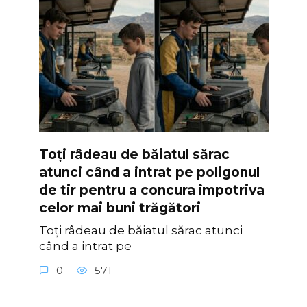
Toți râdeau de băiatul sărac
atunci când a intrat pe poligonul
de tir pentru a concura împotriva
celor mai buni trăgători
Toți râdeau de băiatul sărac atunci
când a intrat pe
0
571