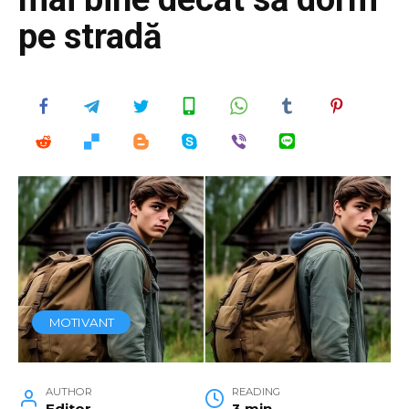
pe stradă
MOTIVANT
AUTHOR
READING
Editor
3 min