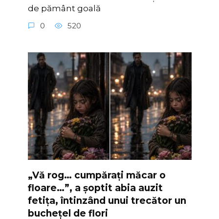
de pământ goală
0
520
„Vă rog… cumpărați măcar o
floare…”, a șoptit abia auzit
fetița, întinzând unui trecător un
buchețel de flori