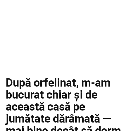
După orfelinat, m-am
bucurat chiar și de
această casă pe
jumătate dărâmată —
mai bine decât să dorm