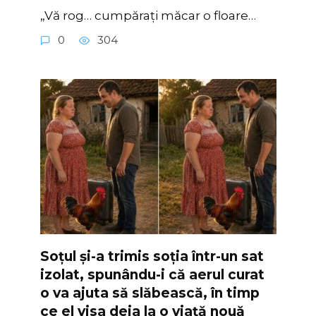
„Vă rog… cumpărați măcar o floare…
0
304
Soțul și-a trimis soția într-un sat
izolat, spunându-i că aerul curat
o va ajuta să slăbească, în timp
ce el visa deja la o viață nouă