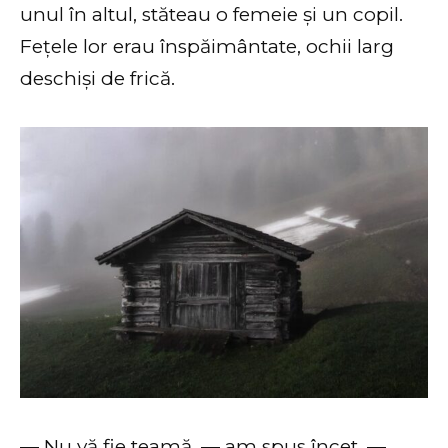
unul în altul, stăteau o femeie și un copil.
Fețele lor erau înspăimântate, ochii larg
deschiși de frică.
— Nu vă fie teamă, — am spus încet. —