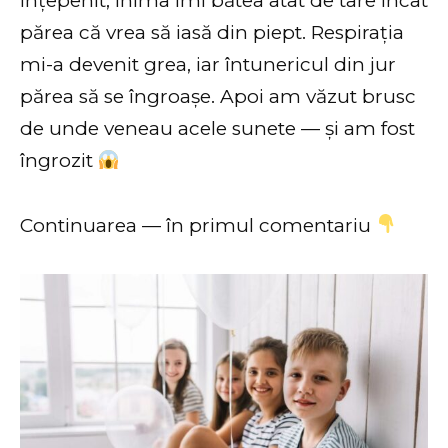
înțepenit, inima îmi bătea atât de tare încât
părea că vrea să iasă din piept. Respirația
mi-a devenit grea, iar întunericul din jur
părea să se îngroașe. Apoi am văzut brusc
de unde veneau acele sunete — și am fost
îngrozit
Continuarea — în primul comentariu