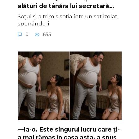
alături de tânăra lui secretară…
Soțul și-a trimis soția într-un sat izolat,
spunându-i
0
655
—Ia-o. Este singurul lucru care ți-
a mai rămas în casa asta, a spus